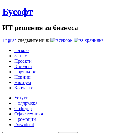
Бусофт
ИТ решения за бизнеса
English
следвайте ни в:
Начало
За нас
Проекти
Клиенти
Партньори
Новини
Нюзрум
Контакти
Услуги
Поддръжка
Софтуер
Офис техника
Промоции
Download