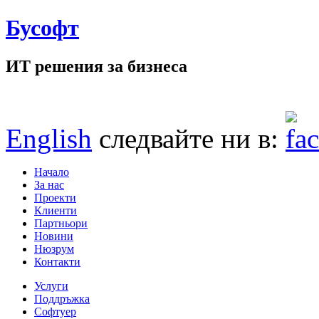
Бусофт
ИТ решения за бизнеса
English
следвайте ни в:
Начало
За нас
Проекти
Клиенти
Партньори
Новини
Нюзрум
Контакти
Услуги
Поддръжка
Софтуер